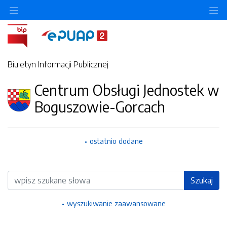
Ukryj/pokaż menu przedmiotowe
Uk
Biuletyn Informacji Publicznej
Centrum Obsługi Jednostek w
Boguszowie-Gorcach
ostatnio dodane
Wyszukiwarka
Szukaj
wyszukiwanie zaawansowane