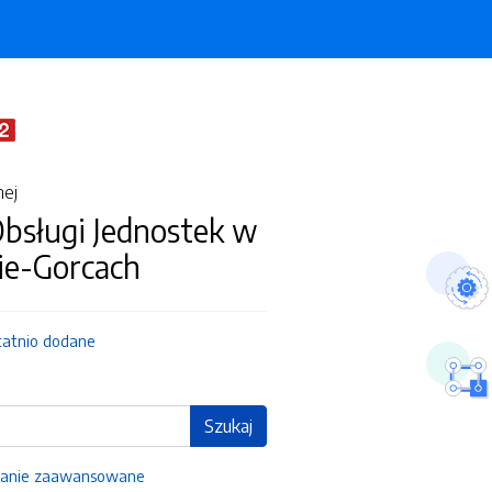
nej
bsługi Jednostek w
e-Gorcach
tatnio dodane
Szukaj
anie zaawansowane