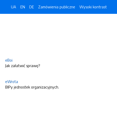
UA
EN
DE
Zamówienia publiczne
Wysoki kontrast
eBoi
Jak załatwić sprawę?
eWrota
BIPy jednostek organizacyjnych.