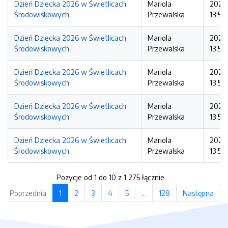
Dzień Dziecka 2026 w Świetlicach
Mariola
2026
Środowiskowych
Przewalska
13:57
Dzień Dziecka 2026 w Świetlicach
Mariola
2026
Środowiskowych
Przewalska
13:57
Dzień Dziecka 2026 w Świetlicach
Mariola
2026
Środowiskowych
Przewalska
13:56:
Dzień Dziecka 2026 w Świetlicach
Mariola
2026
Środowiskowych
Przewalska
13:55:
Dzień Dziecka 2026 w Świetlicach
Mariola
2026
Środowiskowych
Przewalska
13:54
Pozycje od 1 do 10 z 1 275 łącznie
Poprzednia
1
2
3
4
5
…
128
Następna