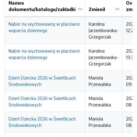
Nazwa
Osta
dokumentu/katalogu/zakładki
Zmienił
zmia
Nabór na wychowawcę w placówce
Karolina
2026
wsparcia dziennego
Jarzembowska-
12:25
Grzegorzak
Nabór na wychowawcę w placówce
Karolina
2026
wsparcia dziennego
Jarzembowska-
13:39
Grzegorzak
Dzień Dziecka 2026 w Świetlicach
Mariola
2026
Środowiskowych
Przewalska
09:23
Dzień Dziecka 2026 w Świetlicach
Mariola
2026
Środowiskowych
Przewalska
08:55
Dzień Dziecka 2026 w Świetlicach
Mariola
2026
Środowiskowych
Przewalska
08:12