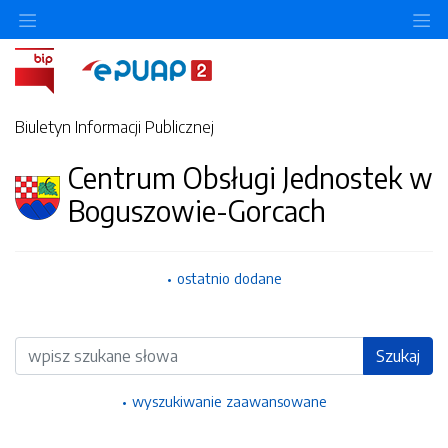
Ukryj/pokaż menu przedmiotowe
Uk
Biuletyn Informacji Publicznej
Centrum Obsługi Jednostek w
Boguszowie-Gorcach
ostatnio dodane
Wyszukiwarka
Szukaj
wyszukiwanie zaawansowane