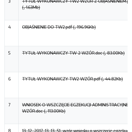
3
TYTUŁ WYKONAWCZY TW2 WZÓR Z OBJAŚNIENIEM.pd
(, 1.63Mb)
4
OBJAŚNIENIE DO TW2.pdf (, 196.96Kb)
5
TYTUŁ WYKONAWCZY TW-2 WZÓR.doc (, 83.00Kb)
6
TYTUŁ WYKONAWCZY TW2 WZÓR.pdf (, 44.82Kb)
7
WNIOSEK O WSZCZĘCIE EGZEKUCJI ADMINISTRACYJNEJ
WZÓR.doc (, 113.00Kb)
8
13_12_2017_13_13_51_wzór wniosku o wszczęcie egzekucji