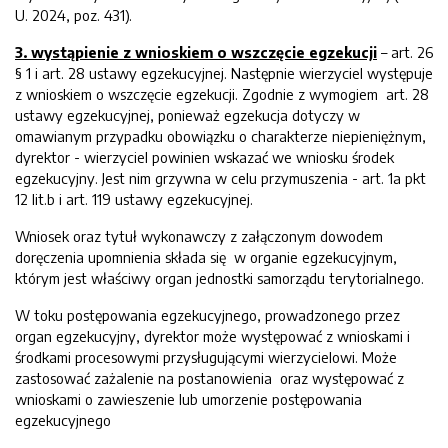
U. 2024, poz. 431).
3. wystąpienie z wnioskiem o wszczęcie egzekucji
– art. 26
§ 1 i art. 28 ustawy egzekucyjnej. Następnie wierzyciel występuje
z wnioskiem o wszczęcie egzekucji. Zgodnie z wymogiem art. 28
ustawy egzekucyjnej, ponieważ egzekucja dotyczy w
omawianym przypadku obowiązku o charakterze niepieniężnym,
dyrektor - wierzyciel powinien wskazać we wniosku środek
egzekucyjny. Jest nim grzywna w celu przymuszenia - art. 1a pkt
12 lit.b i art. 119 ustawy egzekucyjnej.
Wniosek oraz tytuł wykonawczy z załączonym dowodem
doręczenia upomnienia składa się w organie egzekucyjnym,
którym jest właściwy organ jednostki samorządu terytorialnego.
W toku postępowania egzekucyjnego, prowadzonego przez
organ egzekucyjny, dyrektor może występować z wnioskami i
środkami procesowymi przysługującymi wierzycielowi. Może
zastosować zażalenie na postanowienia oraz występować z
wnioskami o zawieszenie lub umorzenie postępowania
egzekucyjnego