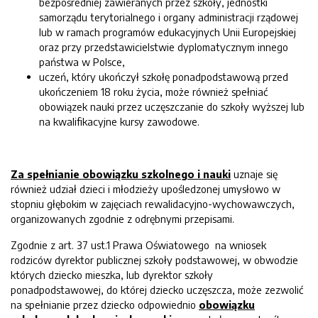
bezpośredniej zawieranych przez szkoły, jednostki
samorządu terytorialnego i organy administracji rządowej
lub w ramach programów edukacyjnych Unii Europejskiej
oraz przy przedstawicielstwie dyplomatycznym innego
państwa w Polsce,
uczeń, który ukończył szkołę ponadpodstawową przed
ukończeniem 18 roku życia, może również spełniać
obowiązek nauki przez uczęszczanie do szkoły wyższej lub
na kwalifikacyjne kursy zawodowe.
Za spełnianie
ob
owiązku szkolnego i nauki
uznaje się
również udział dzieci i młodzieży upośledzonej umysłowo w
stopniu głębokim w zajęciach rewalidacyjno-wychowawczych,
organizowanych zgodnie z odrębnymi przepisami.
Zgodnie z art. 37 ust.1 Prawa Oświatowego na wniosek
rodziców dyrektor publicznej szkoły podstawowej, w obwodzie
których dziecko mieszka, lub dyrektor szkoły
ponadpodstawowej, do której dziecko uczęszcza, może zezwolić
na spełnianie przez dziecko odpowiednio
obowiązku