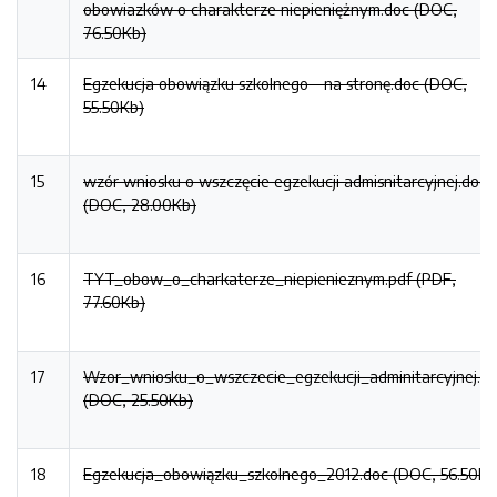
obowiazków o charakterze niepieniężnym.doc (DOC,
76.50Kb)
14
Egzekucja obowiązku szkolnego - na stronę.doc (DOC,
55.50Kb)
15
wzór wniosku o wszczęcie egzekucji admisnitarcyjnej.doc
(DOC, 28.00Kb)
16
TYT_obow_o_charkaterze_niepienieznym.pdf (PDF,
77.60Kb)
17
Wzor_wniosku_o_wszczecie_egzekucji_adminitarcyjnej.d
(DOC, 25.50Kb)
18
Egzekucja_obowiązku_szkolnego_2012.doc (DOC, 56.50Kb