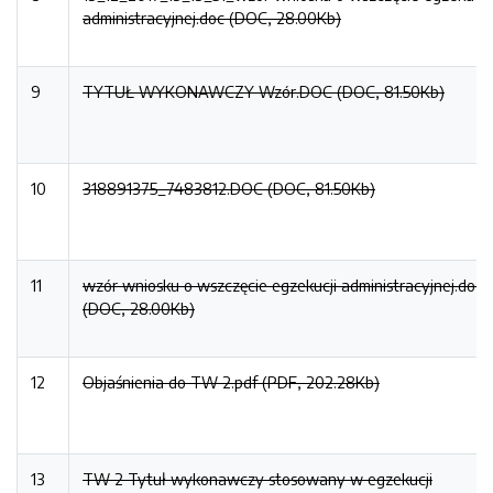
administracyjnej.doc (DOC, 28.00Kb)
9
TYTUŁ WYKONAWCZY Wzór.DOC (DOC, 81.50Kb)
10
318891375_7483812.DOC (DOC, 81.50Kb)
11
wzór wniosku o wszczęcie egzekucji administracyjnej.doc
(DOC, 28.00Kb)
12
Objaśnienia do TW 2.pdf (PDF, 202.28Kb)
13
TW 2 Tytuł wykonawczy stosowany w egzekucji