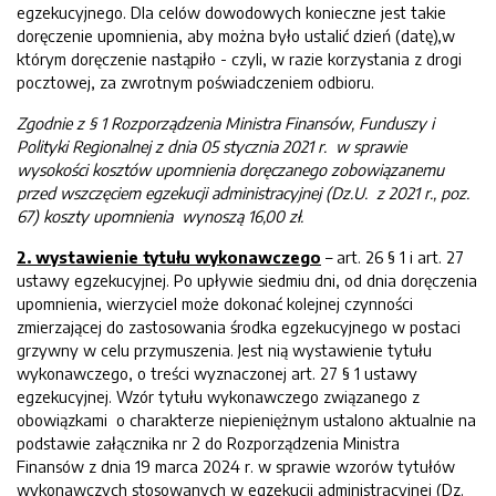
egzekucyjnego. Dla celów dowodowych konieczne jest takie
doręczenie upomnienia, aby można było ustalić dzień (datę),w
którym doręczenie nastąpiło - czyli, w razie korzystania z drogi
pocztowej, za zwrotnym poświadczeniem odbioru.
Zgodnie z § 1 Rozporządzenia Ministra Finansów, Funduszy i
Polityki Regionalnej z dnia 05 stycznia 2021 r.
w sprawie
wysokości kosztów upomnienia doręczanego zobowiązanemu
przed wszczęciem egzekucji administracyjnej (Dz.U. z 2021 r., poz.
67) koszty upomnienia wynoszą 16,00 zł.
2. wystawienie tytułu wykonawczego
– art. 26 § 1 i art. 27
ustawy egzekucyjnej. Po upływie siedmiu dni, od dnia doręczenia
upomnienia, wierzyciel może dokonać kolejnej czynności
zmierzającej do zastosowania środka egzekucyjnego w postaci
grzywny w celu przymuszenia. Jest nią wystawienie tytułu
wykonawczego, o treści wyznaczonej art. 27 § 1 ustawy
egzekucyjnej. Wzór tytułu wykonawczego związanego z
obowiązkami o charakterze niepieniężnym ustalono aktualnie na
podstawie załącznika nr 2 do Rozporządzenia Ministra
Finansów z dnia 19 marca 2024 r. w sprawie wzorów tytułów
wykonawczych stosowanych w egzekucji administracyjnej (Dz.