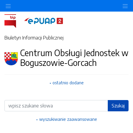
Ukryj/pokaż menu przedmiotowe
Uk
Biuletyn Informacji Publicznej
Centrum Obsługi Jednostek w
Boguszowie-Gorcach
ostatnio dodane
Wyszukiwarka
Szukaj
wyszukiwanie zaawansowane