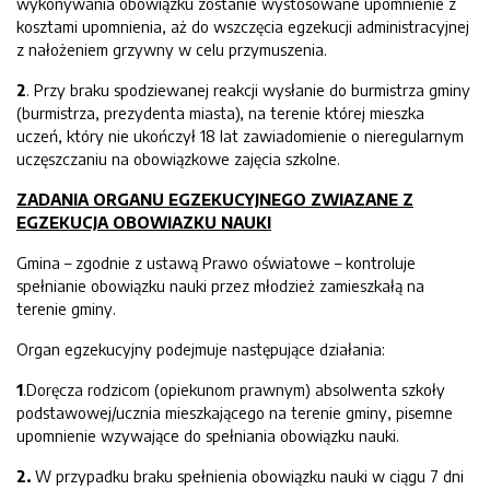
wykonywania obowiązku zostanie wystosowane upomnienie z
kosztami upomnienia, aż do wszczęcia egzekucji administracyjnej
z nałożeniem grzywny w celu przymuszenia.
2
. Przy braku spodziewanej reakcji wysłanie do burmistrza gminy
(burmistrza, prezydenta miasta), na terenie której mieszka
uczeń, który nie ukończył 18 lat zawiadomienie o nieregularnym
uczęszczaniu na obowiązkowe zajęcia szkolne.
ZADANIA ORGANU EGZEKUCYJNEGO ZWIAZANE Z
EGZEKUCJA OBOWIAZKU NAUKI
Gmina – zgodnie z ustawą Prawo oświatowe – kontroluje
spełnianie obowiązku nauki przez młodzież zamieszkałą na
terenie gminy.
Organ egzekucyjny podejmuje następujące działania:
1
.Doręcza rodzicom (opiekunom prawnym) absolwenta szkoły
podstawowej/ucznia mieszkającego na terenie gminy, pisemne
upomnienie wzywające do spełniania obowiązku nauki.
2.
W przypadku braku spełnienia obowiązku nauki w ciągu 7 dni