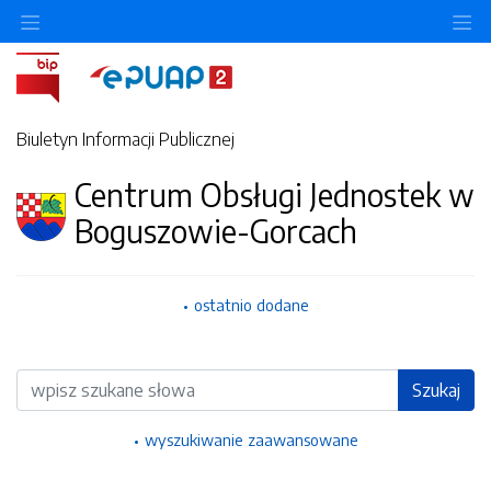
Ukryj/pokaż menu przedmiotowe
Uk
Biuletyn Informacji Publicznej
Centrum Obsługi Jednostek w
Boguszowie-Gorcach
ostatnio dodane
Wyszukiwarka
Szukaj
wyszukiwanie zaawansowane